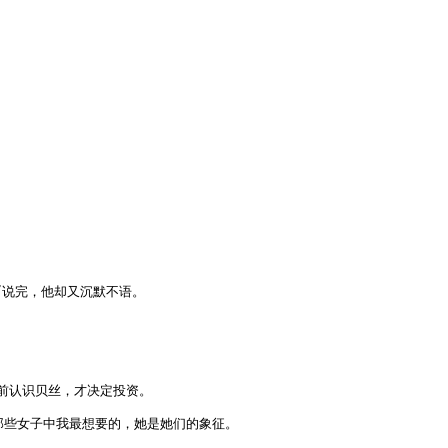
说完，他却又沉默不语。

认识贝丝，才决定投资。

些女子中我最想要的，她是她们的象征。
