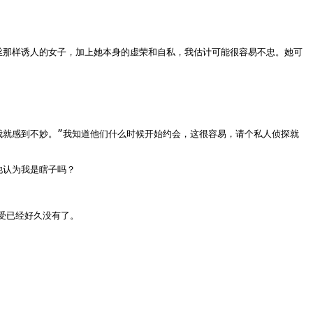
丝那样诱人的女子，加上她本身的虚荣和自私，我估计可能很容易不忠。她可
我就感到不妙。”我知道他们什么时候开始约会，这很容易，请个私人侦探就
认为我是瞎子吗？

已经好久没有了。
