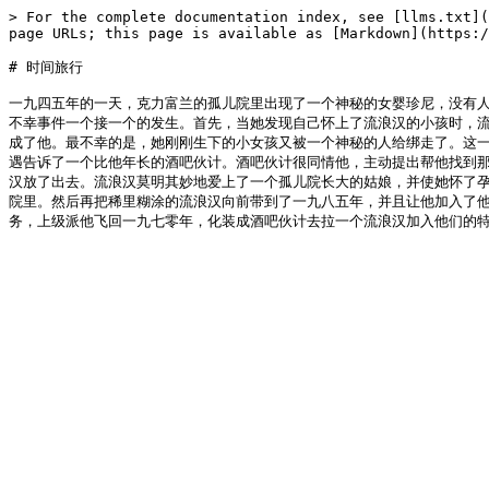
> For the complete documentation index, see [llms.txt](
page URLs; this page is available as [Markdown](https:/
# 时间旅行

一九四五年的一天，克力富兰的孤儿院里出现了一个神秘的女婴珍尼，没有
不幸事件一个接一个的发生。首先，当她发现自己怀上了流浪汉的小孩时，
成了他。最不幸的是，她刚刚生下的小女孩又被一个神秘的人给绑走了。这
遇告诉了一个比他年长的酒吧伙计。酒吧伙计很同情他，主动提出帮他找到那
汉放了出去。流浪汉莫明其妙地爱上了一个孤儿院长大的姑娘，并使她怀了孕
院里。然后再把稀里糊涂的流浪汉向前带到了一九八五年，并且让他加入了他