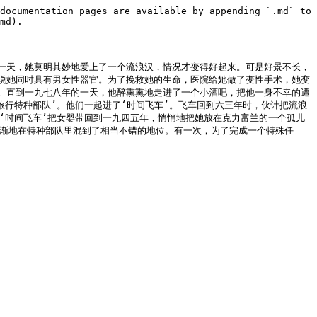
documentation pages are available by appending `.md` to 
md).

一天，她莫明其妙地爱上了一个流浪汉，情况才变得好起来。可是好景不长，
说她同时具有男女性器官。为了挽救她的生命，医院给她做了变性手术，她变
。直到一九七八年的一天，他醉熏熏地走进了一个小酒吧，把他一身不幸的遭
旅行特种部队’。他们一起进了‘时间飞车’。飞车回到六三年时，伙计把流浪
‘时间飞车’把女婴带回到一九四五年，悄悄地把她放在克力富兰的一个孤儿
逐渐地在特种部队里混到了相当不错的地位。有一次，为了完成一个特殊任