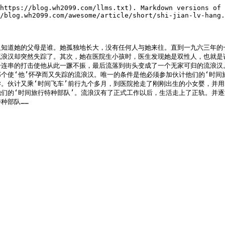
https://blog.wh2099.com/llms.txt). Markdown versions of 
/blog.wh2099.com/awesome/article/short/shi-jian-lv-hang.
人知道她的父母是谁。她孤独地长大，没有任何人与她来往。直到一九六三年的
流浪汉却突然失踪了。其次，她在医院生小孩时，医生发现她是双性人，也就是
一连串的打击使他从此一蹶不振，最后流落到街头变成了一个无家可归的流浪汉
个使‘他’怀孕而又失踪的流浪汉。唯一的条件是他必须参加伙计他们的‘时间
。伙计又乘‘时间飞车’前行九个多月，到医院抢走了刚刚出生的小女婴，并用
们的‘时间旅行特种部队’。流浪汉有了正式工作以后，生活走上了正轨。并