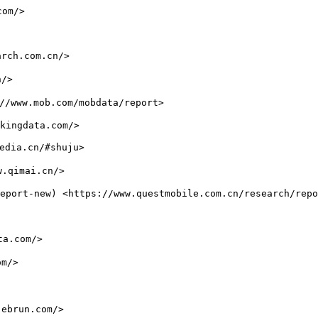
om/>

rch.com.cn/>

/>

/www.mob.com/mobdata/report>

kingdata.com/>

dia.cn/#shuju>

qimai.cn/>

eport-new) <https://www.questmobile.com.cn/research/repo
a.com/>

m/>

brun.com/>
