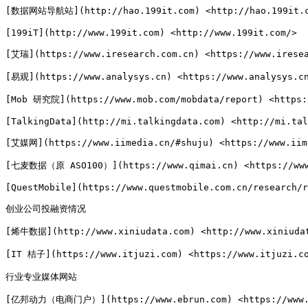
[数据网站导航站](http://hao.199it.com) <http://hao.199it.c
[199iT](http://www.199it.com) <http://www.199it.com/>

[艾瑞](https://www.iresearch.com.cn) <https://www.iresea
[易观](https://www.analysys.cn) <https://www.analysys.cn
[Mob 研究院](https://www.mob.com/mobdata/report) <https:/
[TalkingData](http://mi.talkingdata.com) <http://mi.tal
[艾媒网](https://www.iimedia.cn/#shuju) <https://www.iime
[七麦数据（原 ASO100）](https://www.qimai.cn) <https://www.
[QuestMobile](https://www.questmobile.com.cn/research/r
创业公司投融资情况

[烯牛数据](http://www.xiniudata.com) <http://www.xiniudat
[IT 桔子](https://www.itjuzi.com) <https://www.itjuzi.co
行业专业媒体网站

[亿邦动力（电商门户）](https://www.ebrun.com) <https://www.e