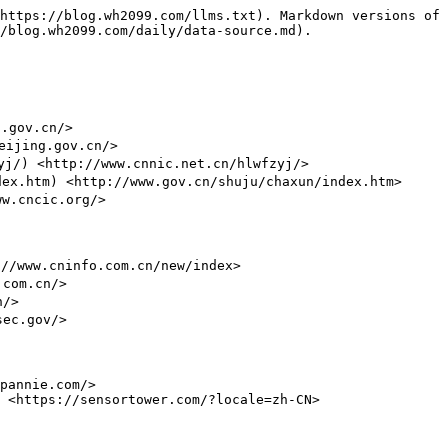
https://blog.wh2099.com/llms.txt). Markdown versions of 
/blog.wh2099.com/daily/data-source.md).

gov.cn/>

ijing.gov.cn/>

) <http://www.cnnic.net.cn/hlwfzyj/>

htm) <http://www.gov.cn/shuju/chaxun/index.htm>

.cncic.org/>

/www.cninfo.com.cn/new/index>

om.cn/>

/>

c.gov/>

pannie.com/>

 <https://sensortower.com/?locale=zh-CN>
