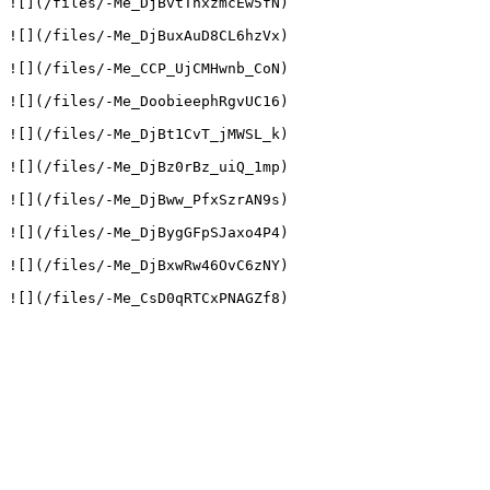
![](/files/-Me_DjBvtThxzmcEw5fN)

![](/files/-Me_DjBuxAuD8CL6hzVx)

![](/files/-Me_CCP_UjCMHwnb_CoN)

![](/files/-Me_DoobieephRgvUC16)

![](/files/-Me_DjBt1CvT_jMWSL_k)

![](/files/-Me_DjBz0rBz_uiQ_1mp)

![](/files/-Me_DjBww_PfxSzrAN9s)

![](/files/-Me_DjBygGFpSJaxo4P4)

![](/files/-Me_DjBxwRw46OvC6zNY)
