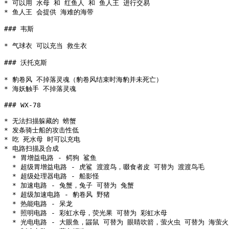
* 可以用 水母 和 红鱼人 和 鱼人王 进行交易

* 鱼人王 会提供 海难的海带

### 韦斯

* 气球衣 可以充当 救生衣

### 沃托克斯

* 豹卷风 不掉落灵魂（豹卷风结束时海豹并未死亡）

* 海妖触手 不掉落灵魂

### WX-78

* 无法扫描躲藏的 螃蟹

* 发条骑士船的攻击性低

* 吃 死水母 时可以充电

* 电路扫描及合成

  * 胃增益电路 - 鳄狗 鲨鱼

  * 超级胃增益电路 - 虎鲨 渡渡鸟，啜食者皮 可替为 渡渡鸟毛

  * 超级处理器电路 - 船影怪

  * 加速电路 - 兔蟹，兔子 可替为 兔蟹

  * 超级加速电路 - 豹卷风 野猪

  * 热能电路 - 呆龙

  * 照明电路 - 彩虹水母，荧光果 可替为 彩虹水母

  * 光电电路 - 大眼鱼，鼹鼠 可替为 眼睛吹箭，萤火虫 可替为 海萤火
