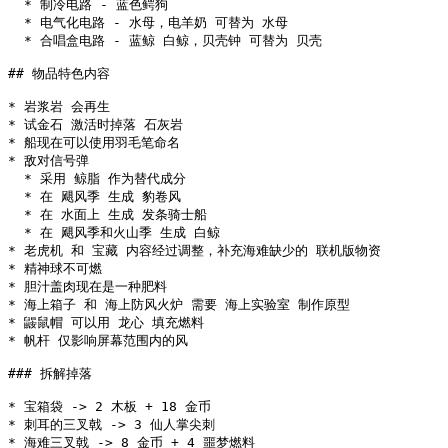
  * 制冷电路 - 蓝色鳄狗

  * 电气化电路 - 水母，电羊奶 可替为 水母

  * 合唱盒电路 - 蓝鲸 白鲸，贝壳钟 可替为 贝壳

## 物品特色内容

* 岩浆岩 会再生

* 试金石 激活时掉落 石灰岩

* 船现在可以使用羽毛笔命名

* 敌对信号弹

  * 采用 鲸脂 作为替代成分

  * 在 飓风季 生成 豹卷风

  * 在 水面上 生成 发条骑士船

  * 在 飓风季和火山季 生成 白鲸

* 老虎机 和 宝藏 内容经过调整，补充海难缺少的 联机版物资

* 精神球不可燃

* 胆汁盖肉现在是一种肥料

* 海上箱子 和 海上防风火炉 需要 海上实验室 制作原型

* 鼹鼠帽 可以用 龙心 填充燃料

* 帆杆 仅影响屏幕范围内的风

### 拆解掉落

* 宝箱袋 -> 2 木板 + 18 金币

* 刺耳的三叉戟 -> 3 仙人掌尖刺

* 海难三叉戟 -> 8 金币 + 4 噩梦燃料
