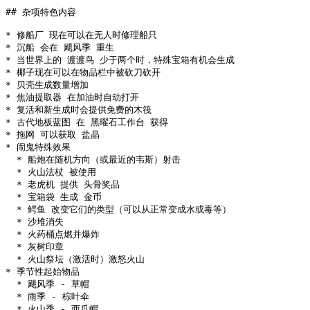
## 杂项特色内容

* 修船厂 现在可以在无人时修理船只

* 沉船 会在 飓风季 重生

* 当世界上的 渡渡鸟 少于两个时，特殊宝箱有机会生成

* 椰子现在可以在物品栏中被砍刀砍开

* 贝壳生成数量增加

* 焦油提取器 在加油时自动打开

* 复活和新生成时会提供免费的木筏

* 古代地板蓝图 在 黑曜石工作台 获得

* 拖网 可以获取 盐晶

* 闹鬼特殊效果

  * 船炮在随机方向（或最近的韦斯）射击

  * 火山法杖 被使用

  * 老虎机 提供 头骨奖品

  * 宝箱袋 生成 金币

  * 鳄鱼 改变它们的类型（可以从正常变成水或毒等）

  * 沙堆消失

  * 火药桶点燃并爆炸

  * 灰树印章

  * 火山祭坛（激活时）激怒火山

* 季节性起始物品

  * 飓风季 - 草帽

  * 雨季 - 棕叶伞
