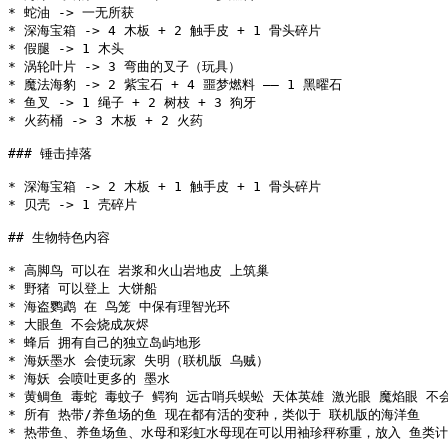
* 蛇油 -> 一无所获

* 深海宝箱 -> 4 木板 + 2 触手皮 + 1 骨头碎片

* 假腿 -> 1 木头

* 涡轮叶片 -> 3 弯曲的叉子（玩具）

* 魔法海豹 -> 2 紫宝石 + 4 噩梦燃料 —— 1 黑曜石

* 鱼叉 -> 1 绳子 + 2 树枝 + 3 狗牙

* 火药桶 -> 3 木板 + 2 火药

### 锤击掉落

* 深海宝箱 -> 2 木板 + 1 触手皮 + 1 骨头碎片

* 贝壳 -> 1 壳碎片

## 生物特色内容

* 高脚鸟 可以在 岩浆和火山岩地皮 上筑巢

* 野猪 可以登上 大饼船

* 海盗鹦鹉 在 鸟笼 中保有理智光环

* 大眼鱼 不会烧成灰烬

* 蜂后 拥有自己的独立岛屿地形

* 海妖墨水 会使玩家 失明（联机版 乌贼）

* 海妖 会喷吐更多的 墨水

* 黄鲷鱼 毒蛇 毒蚊子 鳄狗 远古哨兵蜈蚣 天体英雄 激光眼 魔焰眼 不会
* 所有 热带/养鱼场的鱼 现在都有活的变种，类似于 联机版的海洋鱼

* 热带鱼、养鱼场鱼、水母和彩虹水母现在可以用袖珍秤称重，放入 鱼类计重