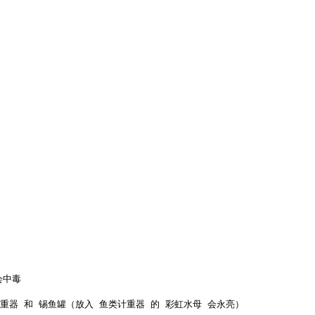
中毒

器 和 锡鱼罐（放入 鱼类计重器 的 彩虹水母 会永亮）
