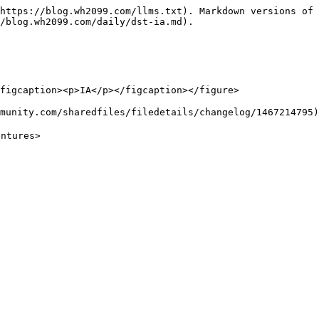
https://blog.wh2099.com/llms.txt). Markdown versions of 
/blog.wh2099.com/daily/dst-ia.md).

figcaption><p>IA</p></figcaption></figure>

ity.com/sharedfiles/filedetails/changelog/1467214795)

tures>
