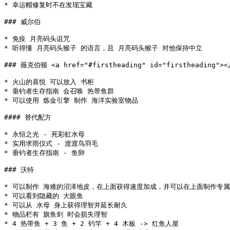
* 幸运帽修复时不在发现宝藏

### 威尔伯

* 免疫 月亮码头诅咒

* 听得懂 月亮码头猴子 的语言，且 月亮码头猴子 对他保持中立

### 薇克伯顿 <a href="#firstheading" id="firstheading"></
* 火山的喜悦 可以放入 书柜

* 垂钓者生存指南 会召唤 热带鱼群

* 可以使用 炼金引擎 制作 海洋实验室物品

#### 替代配方

* 永恒之光 - 死彩虹水母

* 实用求雨仪式 - 渡渡鸟羽毛

* 垂钓者生存指南 - 鱼卵

### 沃特

* 可以制作 海难的沼泽地皮，在上面获得速度加成，并可以在上面制作专属
* 可以看到隐藏的 大眼鱼

* 可以从 水母 身上获得理智并延长耐久

* 物品栏有 旗鱼剑 时会损失理智

* 4 热带鱼 + 3 鱼 + 2 钓竿 + 4 木板 -> 红鱼人屋
