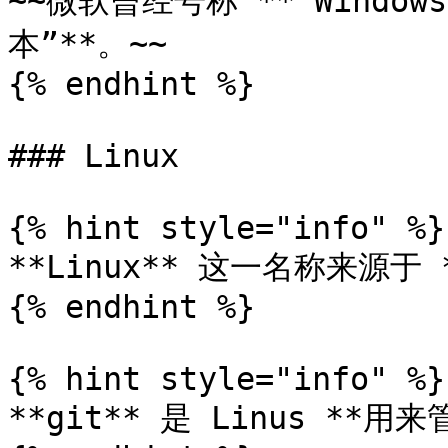
~~微软曾经号称 **“Windows
本”**。~~

{% endhint %}

### Linux

{% hint style="info" %}

**Linux** 这一名称来源于 *
{% endhint %}

{% hint style="info" %}

**git** 是 Linus **用