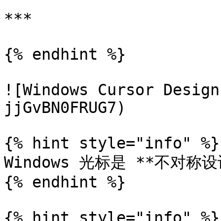
***

{% endhint %}

![Windows Cursor Design
jjGvBN0FRUG7)

{% hint style="info" %}

Windows 光标是 **不对称设
{% endhint %}

{% hint style="info" %}
