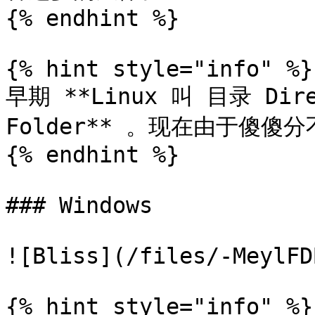
{% endhint %}

{% hint style="info" %}

早期 **Linux 叫 目录 Dire
Folder** 。现在由于傻傻
{% endhint %}

### Windows

![Bliss](/files/-MeylFD
{% hint style="info" %}
