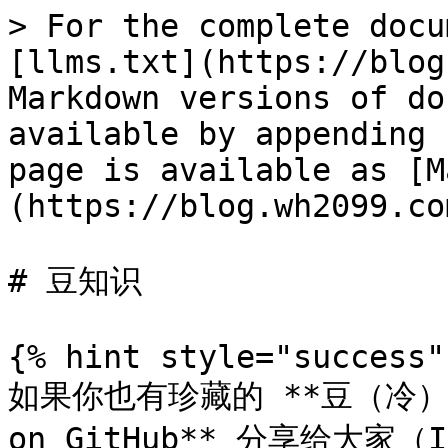
> For the complete docu
[llms.txt](https://blog
Markdown versions of do
available by appending 
page is available as [M
(https://blog.wh2099.co
# 豆知识

{% hint style="success" 
如果你也有珍藏的 **豆（冷）知
on GitHub** 分享给大家（I