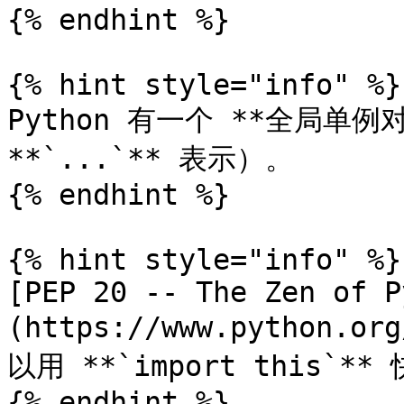
{% endhint %}

{% hint style="info" %}

Python 有一个 **全局单例对
**`...`** 表示）。

{% endhint %}

{% hint style="info" %}

[PEP 20 -- The Zen of P
(https://www.python.o
以用 **`import this`**
{% endhint %}
