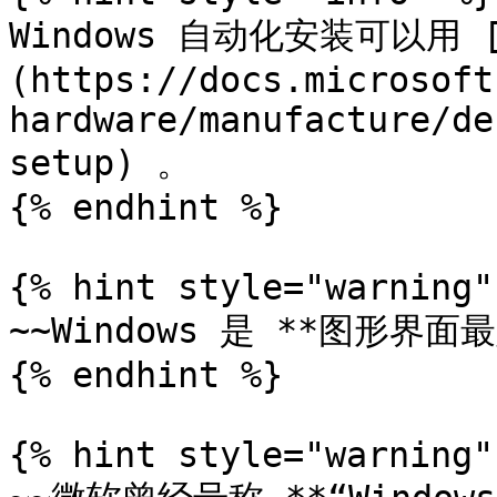
Windows 自动化安装可以用 [**
(https://docs.microsoft
hardware/manufacture/de
setup) 。

{% endhint %}

{% hint style="warning" 
~~Windows 是 **图形界面最
{% endhint %}

{% hint style="warning" 