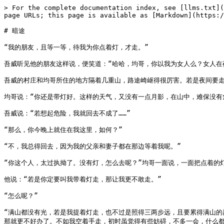
> For the complete documentation index, see [llms.txt](
page URLs; this page is available as [Markdown](https:/
# 暗途

“我的朋友，且等一等，待我为你点着灯，才走。”

吾威听见他的朋友这样说，便笑道：“哈哈，均哥，你以我为女人么？女人在
吾威的村庄和均哥所住的地方隔着几重山，路途崎岖得很厉害。若是夜间要走
均哥说：“你还是带灯好。这样的天气，又没有一点月影，在山中，难保没有危
吾威说：“若想起危险，我就回去不成了……”

“那么，你今晚上就住在我这里，如何？”

“不，我总得回去，因为我的父亲和妻子都在那边等着我呢。”

“你这个人，太过执拗了。没有灯，怎么去呢？”均哥一面说，一面把点着的灯
他说：“若是你定要叫我带着灯走，那让我更不敢走。”

“怎么呢？”

“满山都没有光，若是我提着灯走，也不过是照得三两步远，且要累得满山
那就更不好办了。不如我空着手走，初时虽觉得有些妨碍，不多一会，什么都