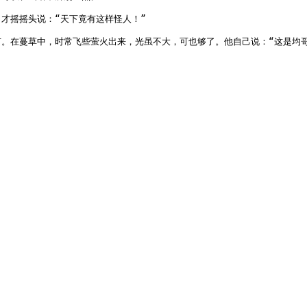
摇摇头说：“天下竟有这样怪人！”

。在蔓草中，时常飞些萤火出来，光虽不大，可也够了。他自己说：“这是均哥