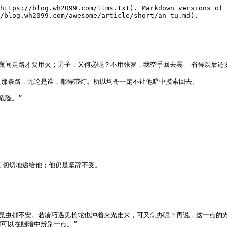
https://blog.wh2099.com/llms.txt). Markdown versions of 
/blog.wh2099.com/awesome/article/short/an-tu.md).

夜间走路才要用火；男子，又何必呢？不用张罗，我空手回去罢——省得以后还要
那条路，无论是谁，都得带灯。所以均哥一定不让他暗中摸索回去。

险。”

切切地递给他；他仍是坚辞不受。

的昆虫都不安。若凑巧遇见长蛇也冲着火光走来，可又怎办呢？再说，这一点的
可以在幽暗中辨别一点。”
